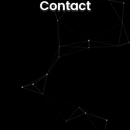
Contact
Contact