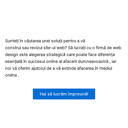
Sunteți în căutarea unei soluții pentru a vă
construi
sau
revizui
site
-ul web? Să lucrați cu o firmă de web
design este alegerea strategică
care
poate face diferența
esențială în succesul online
al
afacerii dumneavoastră , iar
noi
vă
oferim ajutorul de a v
ă
extinde afacerea
în
mediul
online .
Hai să lucrăm împreună!